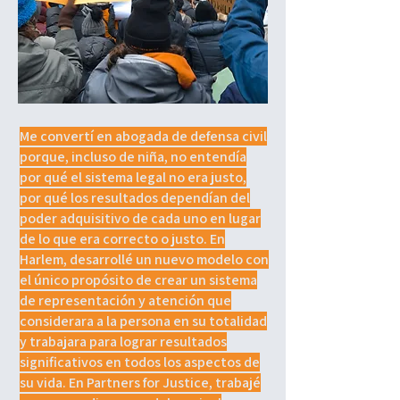
Me convertí en abogada de defensa civil
porque, incluso de niña, no entendía
por qué el sistema legal no era justo,
por qué los resultados dependían del
poder adquisitivo de cada uno en lugar
de lo que era correcto o justo. En
Harlem, desarrollé un nuevo modelo con
el único propósito de crear un sistema
de representación y atención que
considerara a la persona en su totalidad
y trabajara para lograr resultados
significativos en todos los aspectos de
su vida. En Partners for Justice, trabajé