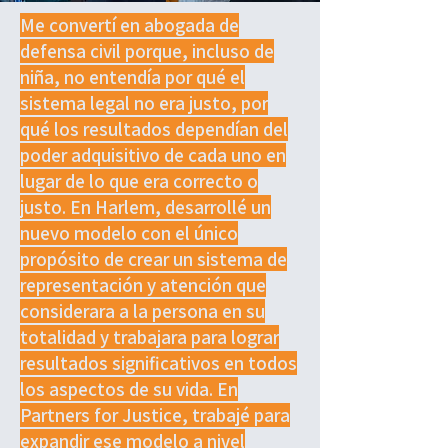
Me convertí en abogada de
defensa civil porque, incluso de
niña, no entendía por qué el
sistema legal no era justo, por
qué los resultados dependían del
poder adquisitivo de cada uno en
lugar de lo que era correcto o
justo. En Harlem, desarrollé un
nuevo modelo con el único
propósito de crear un sistema de
representación y atención que
considerara a la persona en su
totalidad y trabajara para lograr
resultados significativos en todos
los aspectos de su vida. En
Partners for Justice, trabajé para
expandir ese modelo a nivel