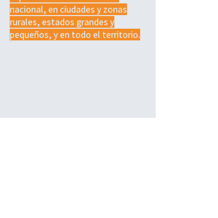
nacional, en ciudades y zonas
rurales, estados grandes y
pequeños, y en todo el territorio.
El distrito NY-07 no necesita otro
político con un currículum sin
resultados y discursos ideológicos
vacíos. Necesitamos a alguien que haya
estado presente cuando el ICE viene a
buscar a un vecino, cuando los
propietarios intentan desalojar
ilegalmente a los inquilinos y cuando a